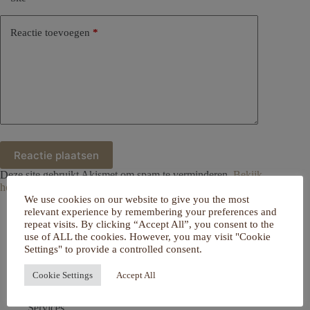
Reactie toevoegen
*
Reactie plaatsen
Deze site gebruikt Akismet om spam te verminderen.
Bekijk
hoe je reactie gegevens worden verwerkt
.
We use cookies on our website to give you the most
relevant experience by remembering your preferences and
repeat visits. By clicking “Accept All”, you consent to the
use of ALL the cookies. However, you may visit "Cookie
Settings" to provide a controlled consent.
Home
Over mij
Cookie Settings
Accept All
Portfolio
De Salon
Services