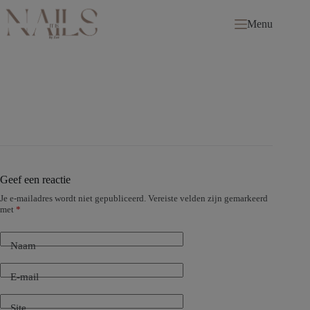
Ga
naar
Menu
de
inhoud
Geef een reactie
Je e-mailadres wordt niet gepubliceerd.
Vereiste velden zijn gemarkeerd
met
*
Naam
E-mail
Site