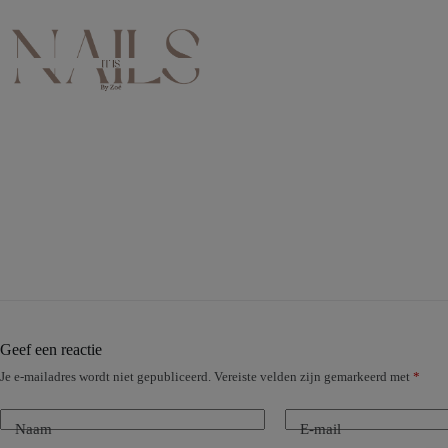
Ga
naar
de
inhoud
Geef een reactie
Je e-mailadres wordt niet gepubliceerd.
Vereiste velden zijn gemarkeerd met
*
Naam
E-mail