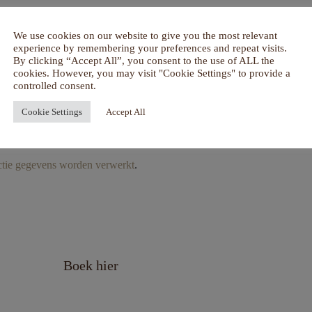
We use cookies on our website to give you the most relevant
experience by remembering your preferences and repeat visits.
By clicking “Accept All”, you consent to the use of ALL the
cookies. However, you may visit "Cookie Settings" to provide a
controlled consent.
Cookie Settings
Accept All
actie gegevens worden verwerkt
.
Boek hier