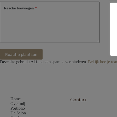
Reactie toevoegen
*
Reactie plaatsen
Deze site gebruikt Akismet om spam te verminderen.
Bekijk hoe je re
Home
Contact
Over mij
Portfolio
De Salon